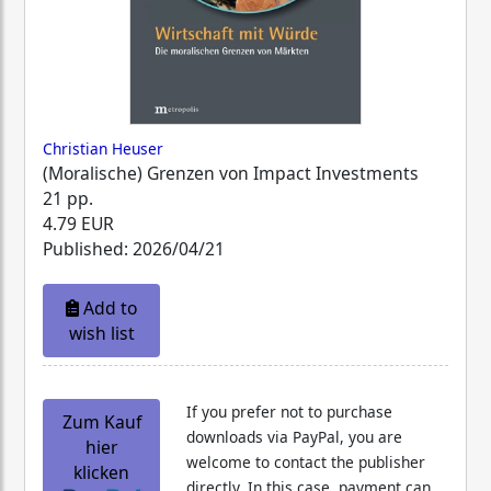
Christian Heuser
(Moralische) Grenzen von Impact Investments
21 pp.
4.79 EUR
Published: 2026/04/21
Add to
wish list
If you prefer not to purchase
Zum Kauf
downloads via PayPal, you are
hier
welcome to contact the publisher
klicken
directly. In this case, payment can