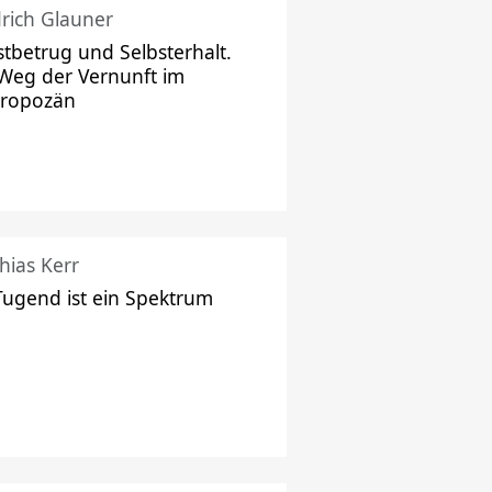
drich Glauner
stbetrug und Selbsterhalt.
Weg der Vernunft im
hropozän
hias Kerr
Tugend ist ein Spektrum