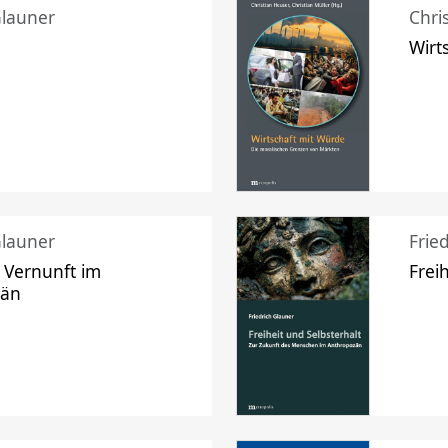
Glauner
Chri
Wirt
Glauner
Frie
 Vernunft im
Frei
zän