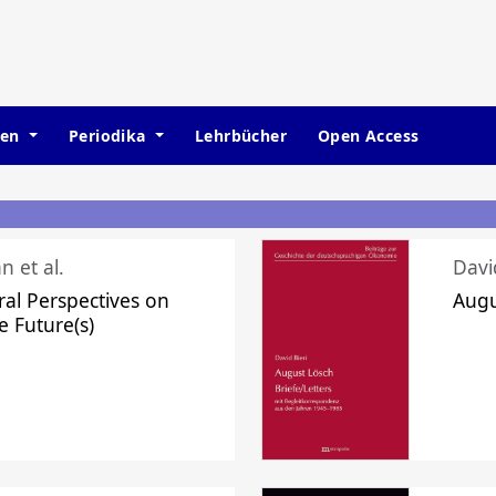
hen
Periodika
Lehrbücher
Open Access
n et al.
Davi
ral Perspectives on
Augu
e Future(s)