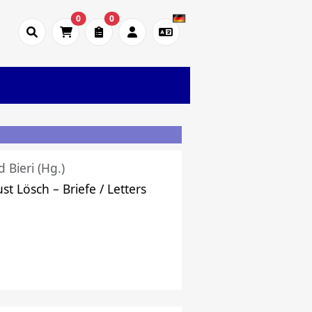
0
0
d Bieri (Hg.)
st Lösch – Briefe / Letters