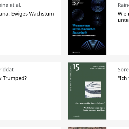
ine et al.
Raine
ana: Ewiges Wachstum
Wie 
unte
riddat
Söre
y Trumped?
"Ich