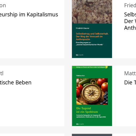
mon
Frie
urship im Kapitalismus
Selb
Der 
Ant
tl
Matt
tische Beben
Die 