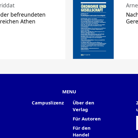
riddat
Arne
 der befreundeten
Nach
 reichen Athen
Gere
MENU
Campuslizenz
Über den
Verlag
Für Autoren
Für den
Handel