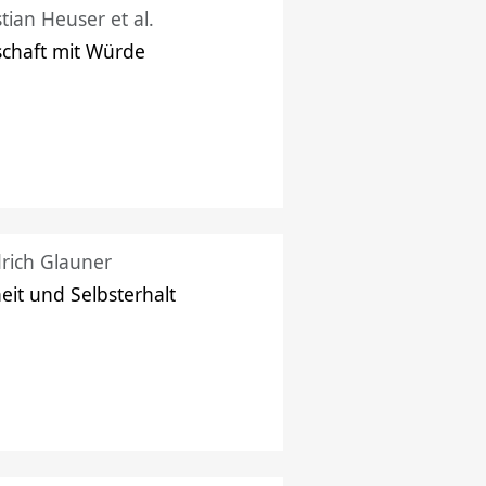
stian Heuser et al.
schaft mit Würde
drich Glauner
heit und Selbsterhalt