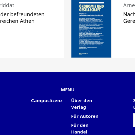
riddat
Arne
 der befreundeten
Nach
 reichen Athen
Gere
MENU
Campuslizenz
Über den
Verlag
Für Autoren
Für den
Handel