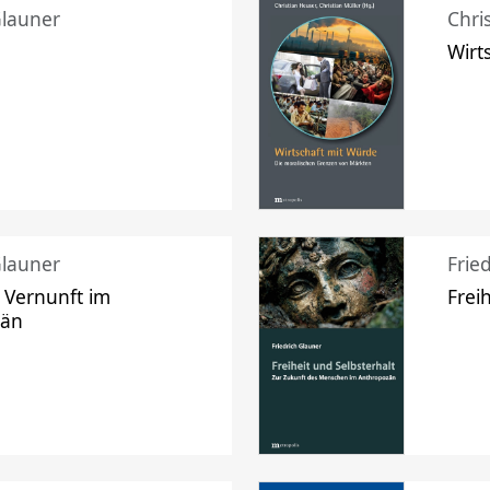
Glauner
Chri
Wirt
Glauner
Frie
 Vernunft im
Frei
zän