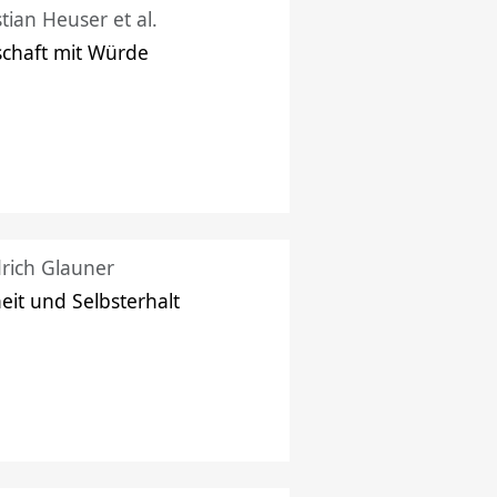
stian Heuser et al.
schaft mit Würde
drich Glauner
heit und Selbsterhalt