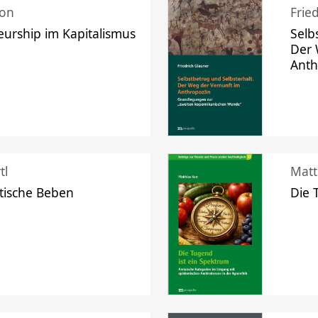
mon
Frie
urship im Kapitalismus
Selb
Der 
Ant
tl
Matt
tische Beben
Die 