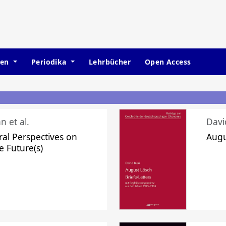
hen
Periodika
Lehrbücher
Open Access
n et al.
Davi
ral Perspectives on
Augu
e Future(s)