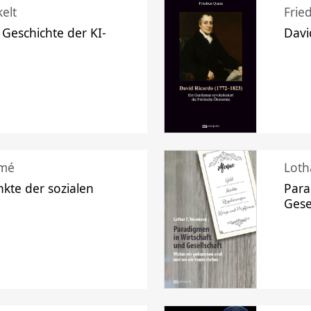
elt
Frie
 Geschichte der KI-
Davi
mé
Loth
kte der sozialen
Para
Gese