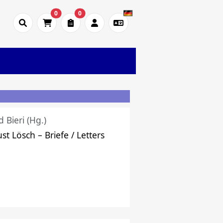
0
0
d Bieri (Hg.)
st Lösch – Briefe / Letters