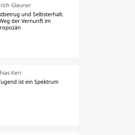
drich Glauner
stbetrug und Selbsterhalt.
Weg der Vernunft im
hropozän
hias Kerr
Tugend ist ein Spektrum