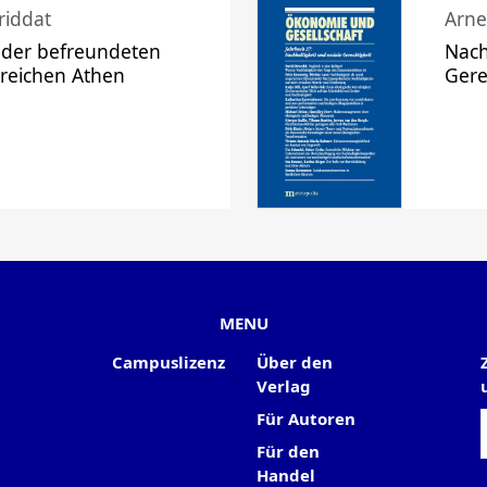
riddat
Arne
 der befreundeten
Nach
 reichen Athen
Gere
MENU
Campuslizenz
Über den
Verlag
Für Autoren
Für den
Handel