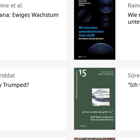
ine et al.
Raine
ana: Ewiges Wachstum
Wie 
unte
riddat
Söre
y Trumped?
"Ich