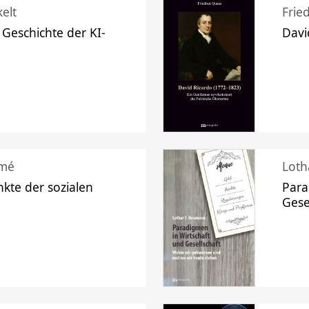
elt
Frie
 Geschichte der KI-
Davi
mé
Loth
kte der sozialen
Para
Gese