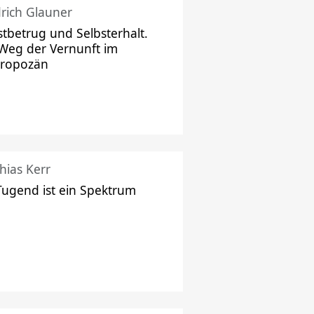
drich Glauner
stbetrug und Selbsterhalt.
Weg der Vernunft im
hropozän
hias Kerr
Tugend ist ein Spektrum