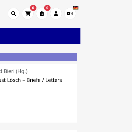
0
0
d Bieri (Hg.)
st Lösch – Briefe / Letters