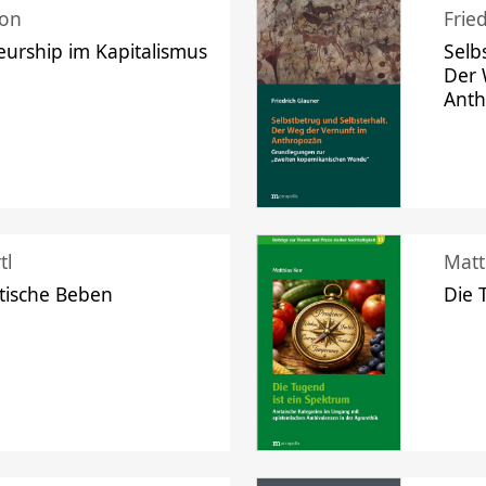
mon
Frie
urship im Kapitalismus
Selb
Der 
Ant
tl
Matt
tische Beben
Die 