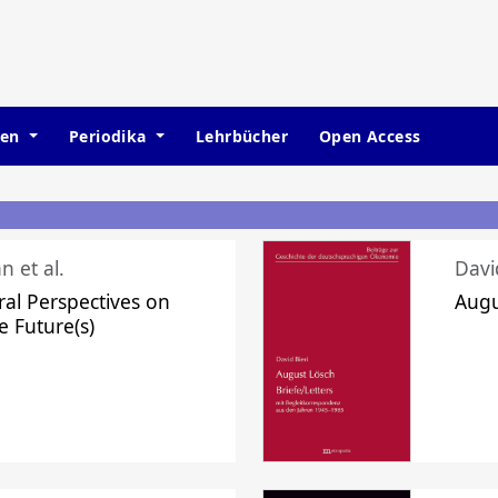
hen
Periodika
Lehrbücher
Open Access
n et al.
Davi
ral Perspectives on
Augu
e Future(s)