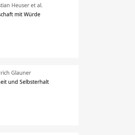
stian Heuser et al.
schaft mit Würde
drich Glauner
heit und Selbsterhalt