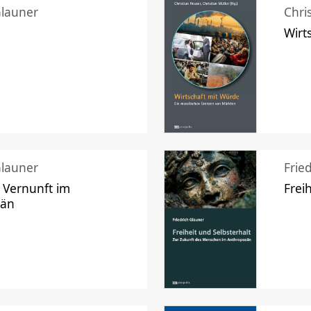
Glauner
Chri
Wirt
Glauner
Frie
 Vernunft im
Frei
zän