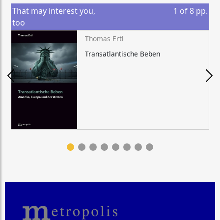
That may interest you,
1
of
8
pp.
too
Thomas Ertl
Transatlantische Beben