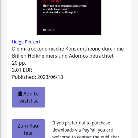
Helge Peukert
Die mikroökonomische Konsumtheorie durch die
Brillen Horkheimers und Adornos betrachtet
20 pp.
3.01 EUR
Published: 2023/06/13
Add to
wish list
If you prefer not to purchase
Zum Kauf
downloads via PayPal, you are
hier
welcome to contact the publisher