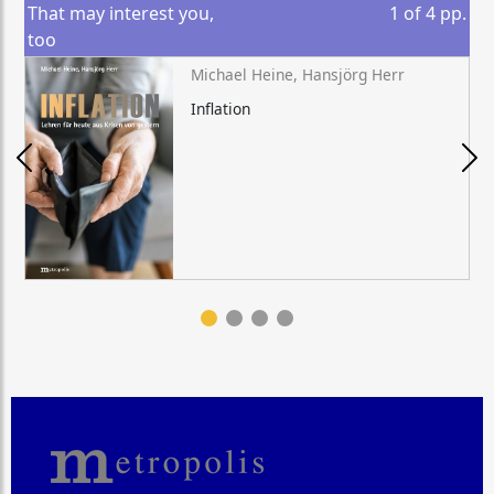
That may interest you,
1
of
4
pp.
too
Michael Heine, Hansjörg Herr
Inflation