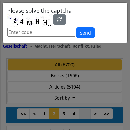
0
0
Please solve the captcha
send
Gesellschaft
Macht, Herrschaft, Konflikt, Krieg
All (6700)
Books (1596)
Articles (5104)
Sort by
<<
<
1
2
3
4
...
>
>>