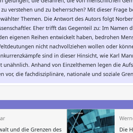
en gelungen, die Gefahren, die von menschlichen Ge
u verstehen und zu beherrschen? Mit dieser Frage bef
hlter Themen. Die Antwort des Autors folgt Norbert E
schaftler. Eher trifft das Gegenteil zu: Im Namen d
n den eigenen Reihen entwickelt haben, bedrohen Me
Weltdeutungen nicht nachvollziehen wollen oder könn
onkurrenzkämpfe sind in dieser Hinsicht, wie Karl Ma
ht unähnlich. Anhand von Einzelthemen legen die Auf
n vor, die fachdisziplinäre, nationale und soziale Gre
kar
Werne
walt und die Grenzen des
Die H