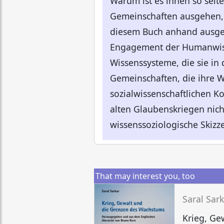
Warum ist es ihnen so selt
Gemeinschaften ausgehen, z
diesem Buch anhand ausgewä
Engagement der Humanwissen
Wissenssysteme, die sie i
Gemeinschaften, die ihre 
sozialwissenschaftlichen K
alten Glaubenskriegen nic
wissenssoziologische Skizze
That may interest you, too
Saral Sar
Krieg, Ge