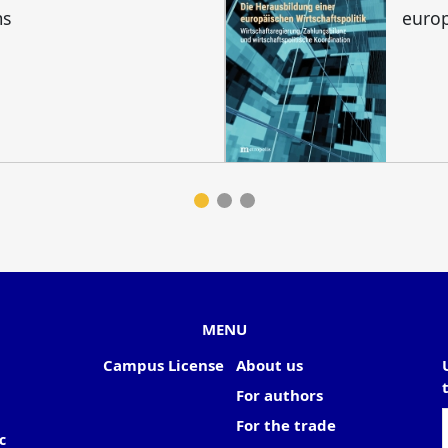
ms
europ
MENU
Campus License
About us
For authors
For the trade
c