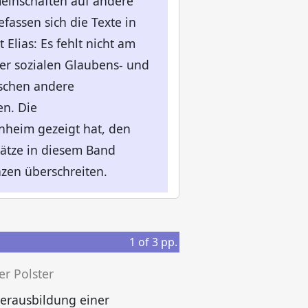
meinschaften auf andere
assen sich die Texte in
lias: Es fehlt nicht am
er sozialen Glaubens- und
nschen andere
en. Die
nnheim gezeigt hat, den
sätze in diesem Band
nzen überschreiten.
1
of
3
pp.
r Polster
K
erausbildung einer