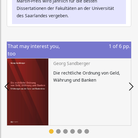
Martin-Preis wird jährlich für die besten
Dissertationen der Fakultäten an der Universität
des Saarlandes vergeben.
That may interest you,
1
of
6
pp.
too
Georg Sandberger
Die rechtliche Ordnung von Geld,
Währung und Banken