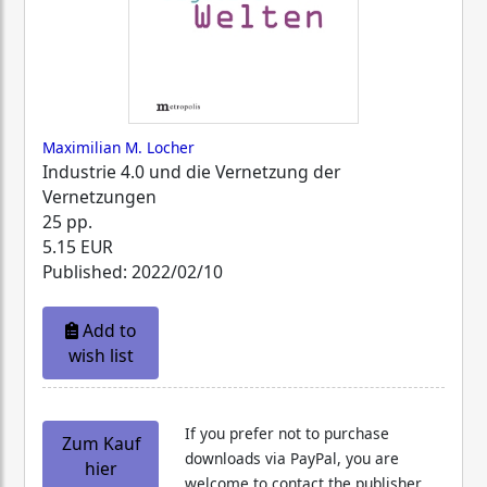
Maximilian M. Locher
Industrie 4.0 und die Vernetzung der
Vernetzungen
25 pp.
5.15 EUR
Published: 2022/02/10
Add to
wish list
If you prefer not to purchase
Zum Kauf
downloads via PayPal, you are
hier
welcome to contact the publisher