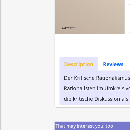
Description
Reviews
Der Kritische Rationalismu
Rationalisten im Umkreis vo
die kritische Diskussion al
That may interest you, too