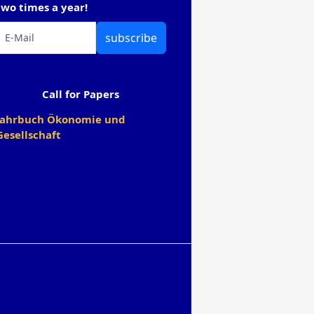
two times a year!
subscribe
Call for Papers
Jahrbuch Ökonomie und
Gesellschaft