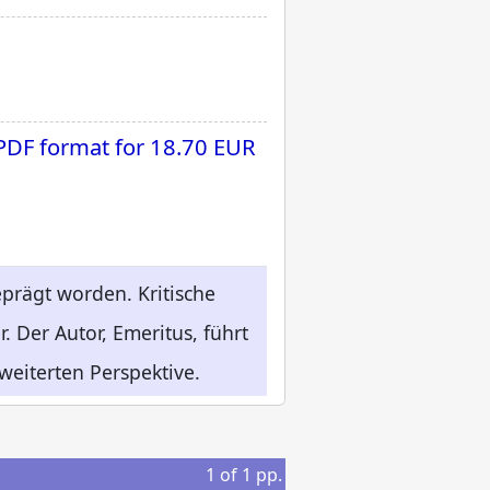
 PDF format for
18.70 EUR
eprägt worden. Kritische
. Der Autor, Emeritus, führt
rweiterten Perspektive.
1
of
1
pp.