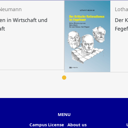
. Neumann
Loth
n in Wirtschaft und
Der K
aft
Fege
MENU
Campus License
About us