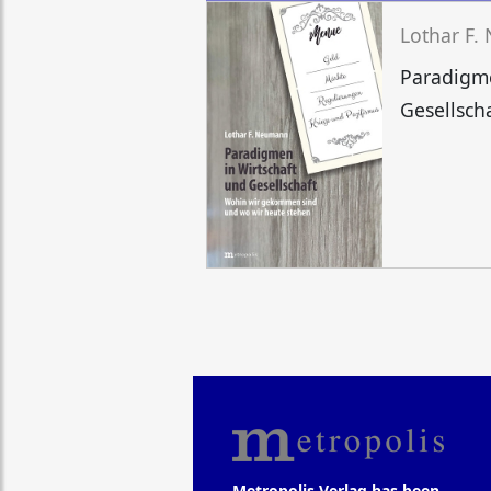
Lothar F
Paradigme
Gesellsch
Metropolis Verlag has been