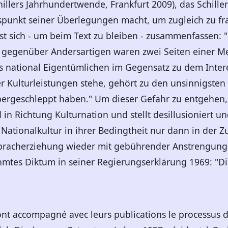
illers Jahrhundertwende, Frankfurt 2009), das Schill
punkt seiner Überlegungen macht, um zugleich zu fra
st sich - um beim Text zu bleiben - zusammenfassen:
gegenüber Andersartigen waren zwei Seiten einer Med
s national Eigentümlichen im Gegensatz zu dem Inter
Kulturleistungen stehe, gehört zu den unsinnigsten Vo
bergeschleppt haben." Um dieser Gefahr zu entgehen
in Richtung Kulturnation und stellt desillusioniert u
 Nationalkultur in ihrer Bedingtheit nur dann in der 
Spracherziehung wieder mit gebührender Anstrengung
mtes Diktum in seiner Regierungserklärung 1969: "Die
ont accompagné avec leurs publications le processus 