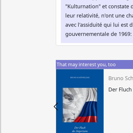
"Kulturnation" et constate 
leur relativité, n'ont une c
avec l'assiduité qui lui est
gouvernementale de 1969: "L
That may interest you, too
Bruno Sc
Der Fluch