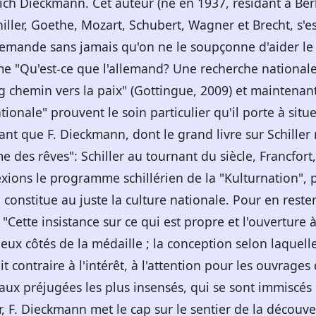
ich Dieckmann. Cet auteur (né en 1937, résidant à Berl
ller, Goethe, Mozart, Schubert, Wagner et Brecht, s'e
llemande sans jamais qu'on ne le soupçonne d'aider le
e "Qu'est-ce que l'allemand? Une recherche nationale"
g chemin vers la paix" (Gottingue, 2009) et maintenan
tionale" prouvent le soin particulier qu'il porte à situ
nant que F. Dieckmann, dont le grand livre sur Schiller r
e des rêves": Schiller au tournant du siècle, Francfo
lexions le programme schillérien de la "Kulturnation"
 constitue au juste la culture nationale. Pour en rester
"Cette insistance sur ce qui est propre et l'ouverture à
 deux côtés de la médaille ; la conception selon laquel
it contraire à l'intérêt, à l'attention pour les ouvrages
 aux préjugées les plus insensés, qui se sont immiscés
, F. Dieckmann met le cap sur le sentier de la découver