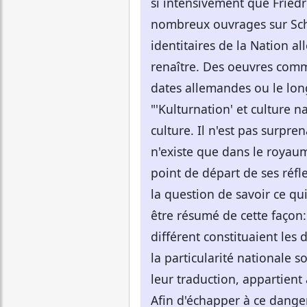
si intensivement que Friedr
nombreux ouvrages sur Schi
identitaires de la Nation a
renaître. Des oeuvres comm
dates allemandes ou le lon
"'Kulturnation' et culture na
culture. Il n'est pas surpre
n'existe que dans le royaum
point de départ de ses réf
la question de savoir ce qui
être résumé de cette façon: 
différent constituaient les
la particularité nationale so
leur traduction, appartient
Afin d'échapper à ce danger