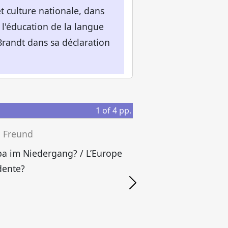
t culture nationale, dans
à l'éducation de la langue
 Brandt dans sa déclaration
1
of
4
pp.
n Freund
E
a im Niedergang? / L’Europe
I
dente?