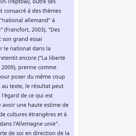
in-Treptow), outre ses
st consacré à des thèmes
 "national allemand" à
 (Francfort, 2003), "Des
t son grand essai
er le national dans la
etentit encore ("La liberté
rt, 2009), prenne comme
, pour poser du même coup
 au texte, le résultat peut
 l'égard de ce qui est
le avoir une haute estime de
 de cultures étrangères et à
 dans l'Allemagne unie".
te de soi en direction de la