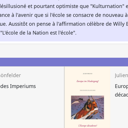
désillusioné et pourtant optimiste que "Kulturnation" e
hance à l'avenir que si l'école se consacre de nouveau 
 due. Aussitôt on pense à l'affirmation célèbre de Willy
'école de la Nation est l'école".
hönfelder
Julie
 des Imperiums
Europ
déca