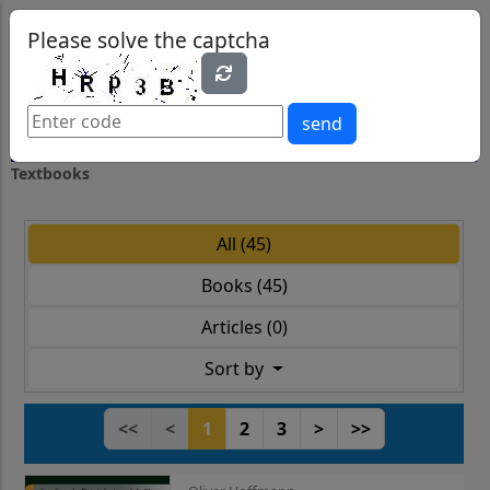
0
0
Please solve the captcha
send
Textbooks
All (45)
Books (45)
Articles (0)
Sort by
<<
<
1
2
3
>
>>