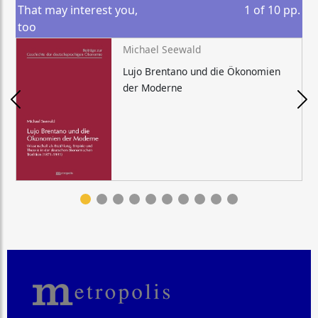
That may interest you,
1
of
10
pp.
too
Michael Seewald
Lujo Brentano und die Ökonomien
der Moderne