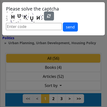
0
0
Please solve the captcha
send
Politics
Urban Planning, Urban Development, Housing Policy
All (56)
Books (4)
Articles (52)
Sort by
<<
<
1
2
3
>
>>