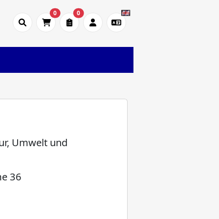
0
0
tur, Umwelt und
e 36