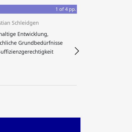
1
of
4
pp.
tian Schleidgen
altige Entwicklung,
chliche Grundbedürfnisse
uffizienzgerechtigkeit