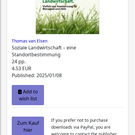
Thomas van Elsen
Soziale Landwirtschaft – eine
Standortbestimmung
24 pp.
4.53 EUR
Published: 2025/01/08
Add to
wish list
If you prefer not to purchase
Zum Kauf
downloads via PayPal, you are
hier
welcome to contact the publisher