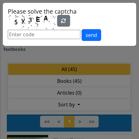
0
0
Please solve the captcha
send
Textbooks
All (45)
Books (45)
Articles (0)
Sort by
<<
<
1
>
>>