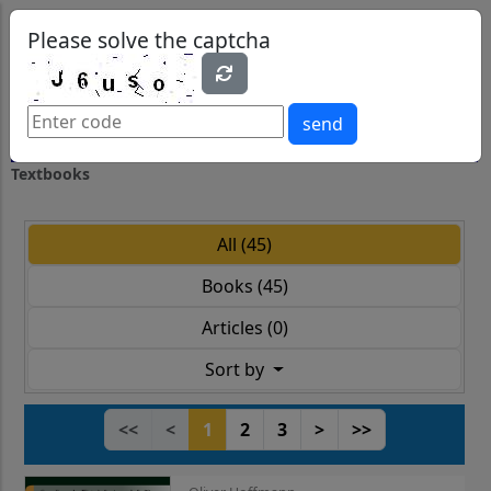
0
0
Please solve the captcha
send
Textbooks
All (45)
Books (45)
Articles (0)
Sort by
<<
<
1
2
3
>
>>