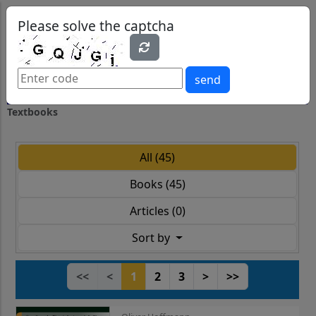
0
0
Please solve the captcha
send
Textbooks
All (45)
Books (45)
Articles (0)
Sort by
<<
<
1
2
3
>
>>