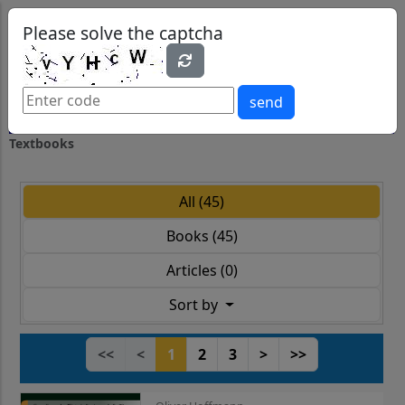
0
0
Please solve the captcha
send
Textbooks
All (45)
Books (45)
Articles (0)
Sort by
<<
<
1
2
3
>
>>