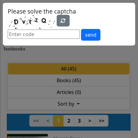
0
0
Please solve the captcha
send
Textbooks
All (45)
Books (45)
Articles (0)
Sort by
<<
<
1
2
3
>
>>