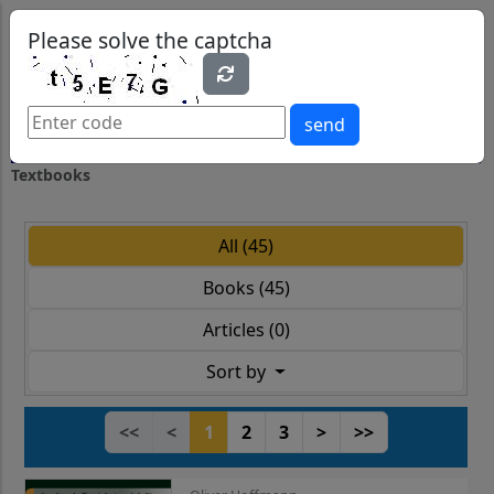
0
0
Please solve the captcha
send
Textbooks
All (45)
Books (45)
Articles (0)
Sort by
<<
<
1
2
3
>
>>