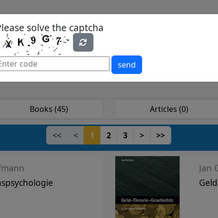
Please solve the captcha
es
Yearbook
Textbooks
Open Access
send
Books (45)
Articles (0)
<<
<
1
2
3
>
>>
ffmann
Jan 
nspsychologie
Geld