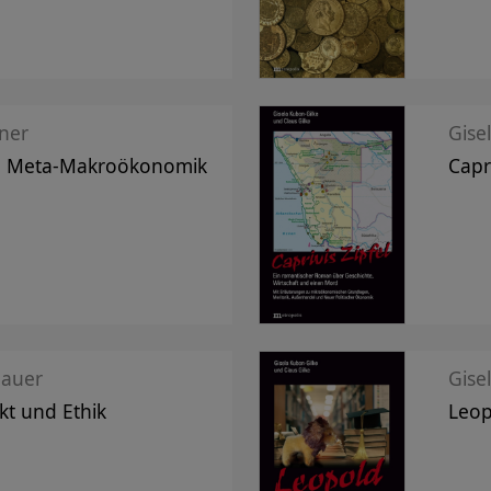
ner
Gise
ne Meta-Makroökonomik
Capri
hauer
Gise
kt und Ethik
Leop