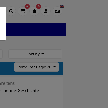
0
0
Sort by
Items Per Page: 20
Greitens
-Theorie-Geschichte