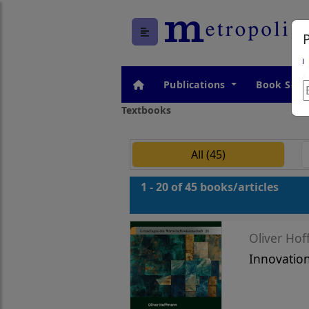
Publications
Book Seri
Textbooks
All (45)
1 - 20 of 45 books/articles
Oliver Ho
Innovatio