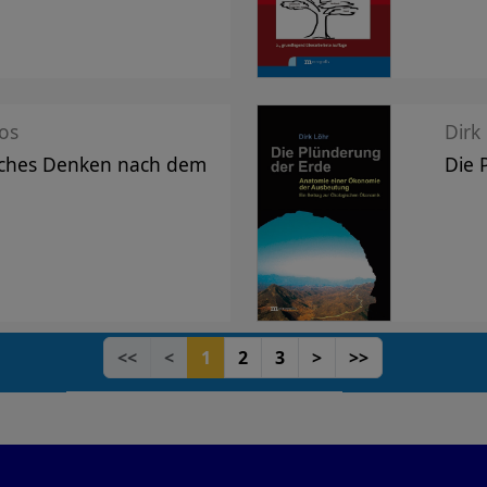
os
Dirk
ches Denken nach dem
Die 
<<
<
1
2
3
>
>>