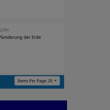
 Löhr
Plünderung der Erde
Items Per Page: 20