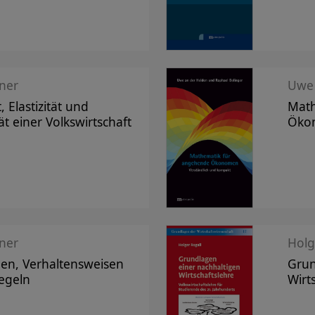
ner
Uwe 
 Elastizität und
Math
tät einer Volkswirtschaft
Öko
ner
Holg
en, Verhaltensweisen
Grun
egeln
Wirt