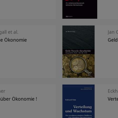
ll et al.
Jan 
ge Ökonomie
Geld
ner
Eckh
 über Ökonomie !
Vert