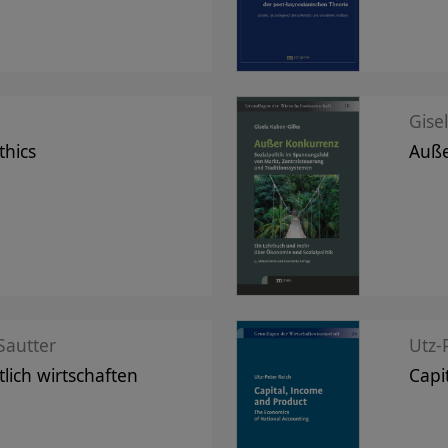
Gise
thics
Auße
autter
Utz-
lich wirtschaften
Capi