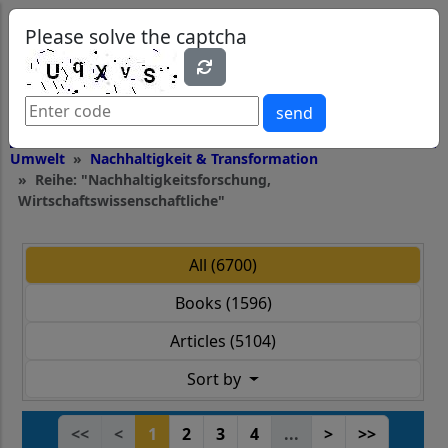
0
0
Please solve the captcha
send
Umwelt
Nachhaltigkeit & Transformation
Reihe: "Nachhaltigkeitsforschung,
Wirtschaftswissenschaftliche"
All (6700)
Books (1596)
Articles (5104)
Sort by
<<
<
1
2
3
4
...
>
>>