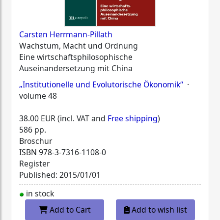
Carsten Herrmann-Pillath
Wachstum, Macht und Ordnung
Eine wirtschaftsphilosophische
Auseinandersetzung mit China
„Institutionelle und Evolutorische Ökonomik“
·
volume 48
38.00 EUR (incl. VAT and
Free shipping
)
586 pp.
Broschur
ISBN
978-3-7316-1108-0
Register
Published: 2015/01/01
in stock
Add to Cart
Add to wish list