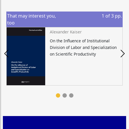
That may interest you,
1
of
3
pp.
too
Alexander Kaiser
On the Influence of Institutional
Division of Labor and Specialization
on Scientific Productivity