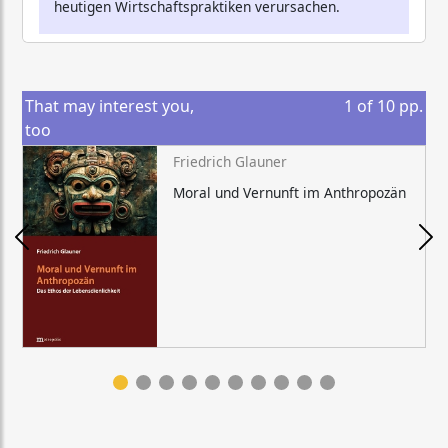
heutigen Wirtschaftspraktiken verursachen.
That may interest you,
1
of
10
pp.
too
Friedrich Glauner
Moral und Vernunft im Anthropozän