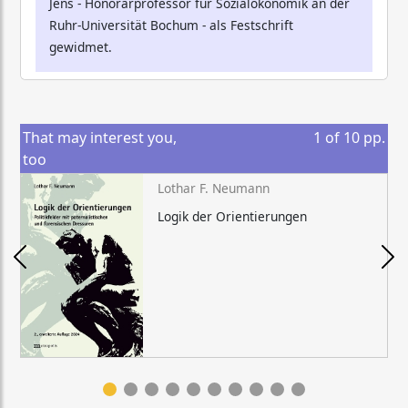
Jens - Honorarprofessor für Sozialökonomik an der
Ruhr-Universität Bochum - als Festschrift
gewidmet.
That may interest you,
1
of
10
pp.
too
Lothar F. Neumann
Logik der Orientierungen