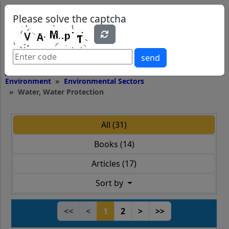
0
0
Please solve the captcha
send
Environment
Environmental Sectors
Water, Water Protection
All (31)
Books (14)
Articles (17)
Sort by
<<
<
1
2
>
>>