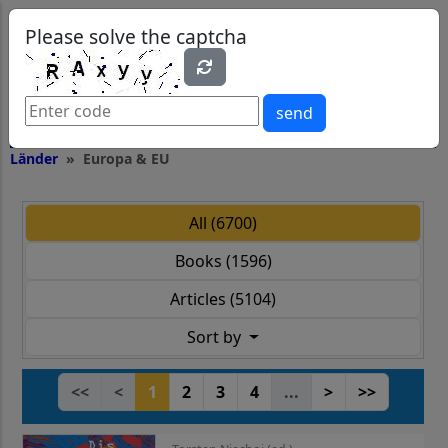
0
0
Please solve the captcha
send
Länder
Europa & EU
All (6700)
Books (1596)
Articles (5104)
Sort by
<<
<
1
2
3
4
...
>
>>