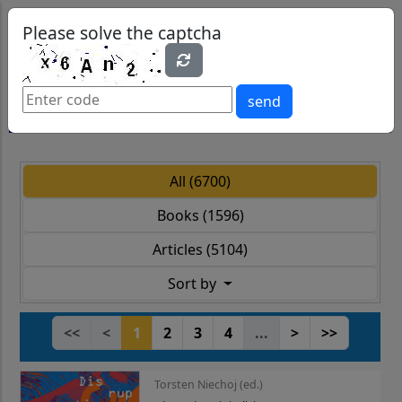
0
0
Please solve the captcha
send
All (6700)
Books (1596)
Articles (5104)
Sort by
<<
<
1
2
3
4
...
>
>>
Torsten Niechoj (ed.)