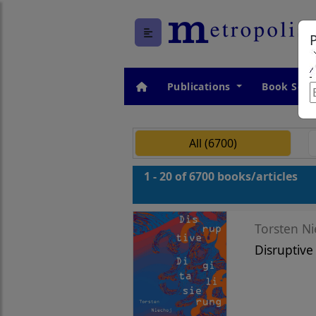
Publications
Book Seri
All (6700)
1 - 20 of 6700 books/articles
Torsten Ni
Disruptive