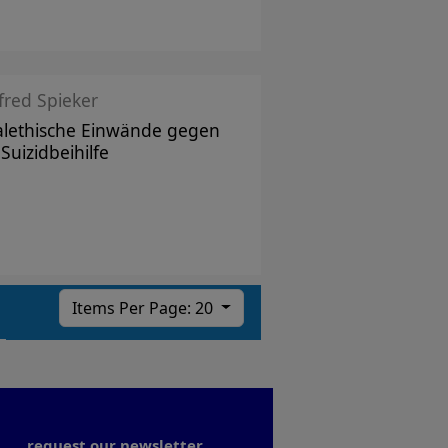
red Spieker
alethische Einwände gegen
 Suizidbeihilfe
Items Per Page: 20
request our newsletter