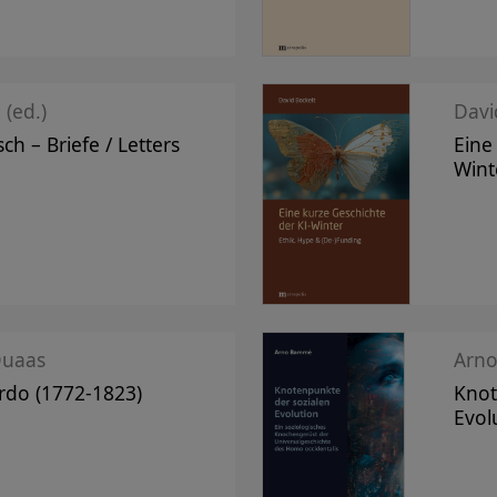
 (ed.)
Davi
ch – Briefe / Letters
Eine
Wint
Quaas
Arn
rdo (1772-1823)
Knot
Evol