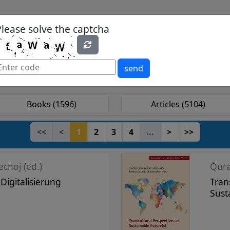
Please solve the captcha
es
Yearbook
Textbooks
Open Access
send
Books (1596)
Articles (5104)
<<
<
1
2
3
4
...
>
>>
echoj (ed.)
Qura
 Digitalisierung
Tran
Sust