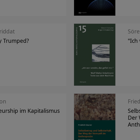
riddat
Söre
y Trumped?
"Ich
mon
Frie
urship im Kapitalismus
Selb
Der 
Ant