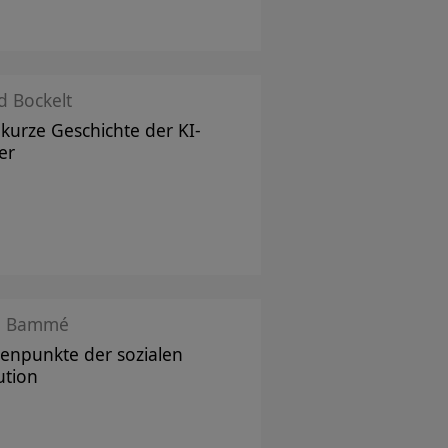
d Bockelt
 kurze Geschichte der KI-
er
o Bammé
enpunkte der sozialen
ution