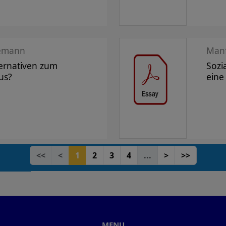
gemann
Manf
ternativen zum
Sozi
us?
eine
<<
<
1
2
3
4
...
>
>>
MENU