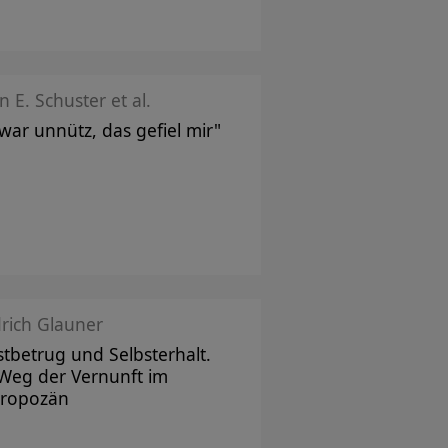
n E. Schuster et al.
 war unnütz, das gefiel mir"
drich Glauner
stbetrug und Selbsterhalt.
Weg der Vernunft im
hropozän