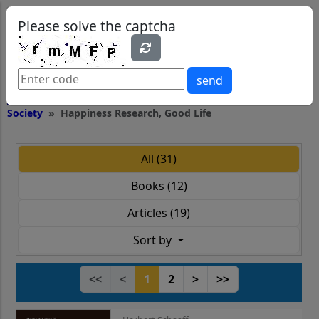
0
0
Please solve the captcha
send
Society
Happiness Research, Good Life
All (31)
Books (12)
Articles (19)
Sort by
<<
<
1
2
>
>>