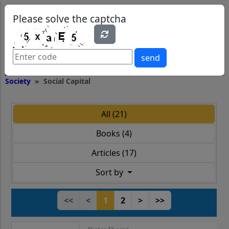
0
0
Please solve the captcha
send
Society
Social Capital
All (21)
Books (4)
Articles (17)
Sort by
<<
<
1
2
>
>>