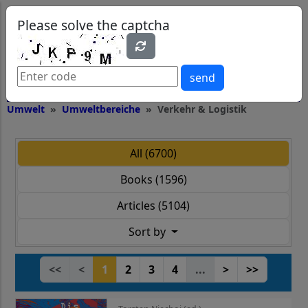
0
0
Please solve the captcha
send
Umwelt
Umweltbereiche
Verkehr & Logistik
All (6700)
Books (1596)
Articles (5104)
Sort by
<<
<
1
2
3
4
...
>
>>