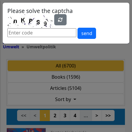
0
0
Please solve the captcha
send
Umwelt
Umweltpolitik
All (6700)
Books (1596)
Articles (5104)
Sort by
<<
<
1
2
3
4
...
>
>>