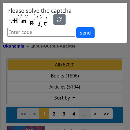
0
0
Please solve the captcha
send
Ökonomie
Input-Output-Analyse
All (6700)
Books (1596)
Articles (5104)
Sort by
<<
<
1
2
3
4
...
>
>>