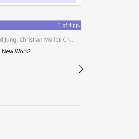
1
of
4
pp.
H
arald Jung, Christian Müller, Christian Heuser (eds.)
C
e New Work?