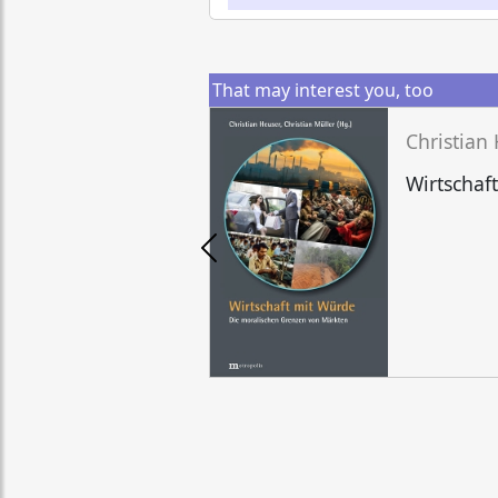
That may interest you, too
Wirtschaf