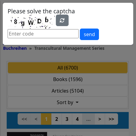
0
0
Please solve the captcha
send
Buchreihen
Transcultural Management Series
All (6700)
Books (1596)
Articles (5104)
Sort by
<<
<
1
2
3
4
...
>
>>