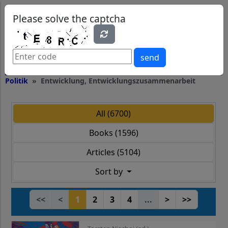
0
0
Please solve the captcha
send
Politik
Entwicklung, Entwicklungszusammenarbeit
All (6700)
Books (1596)
Articles (5104)
Sort by
<<
<
1
2
3
4
...
>
>>