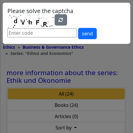
0
0
Please solve the captcha
send
Ethics
Business & Governance Ethics
Series: "Ethics and Economics"
more information about the series:
Ethik und Ökonomie
All (24)
Books (24)
Articles (0)
Sort by